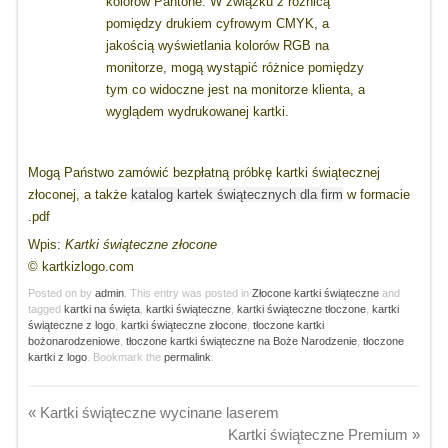
kolorów Pantone. W związku z różnicą
pomiędzy drukiem cyfrowym CMYK, a
jakością wyświetlania kolorów RGB na
monitorze, mogą wystąpić różnice pomiędzy
tym co widoczne jest na monitorze klienta, a
wyglądem wydrukowanej kartki.
Mogą Państwo zamówić bezpłatną próbkę kartki świątecznej
złoconej, a także
katalog kartek świątecznych dla firm
w formacie
.pdf
Wpis:
Kartki świąteczne złocone
© kartkizlogo.com
Posted on
by
admin
. This entry was posted in
Złocone kartki świąteczne
and
tagged
kartki na święta
,
kartki świąteczne
,
kartki świąteczne tłoczone
,
kartki
świąteczne z logo
,
kartki świąteczne złocone
,
tłoczone kartki
bożonarodzeniowe
,
tłoczone kartki świąteczne na Boże Narodzenie
,
tłoczone
kartki z logo
. Bookmark the
permalink
.
«
Kartki świąteczne wycinane laserem
Kartki świąteczne Premium
»