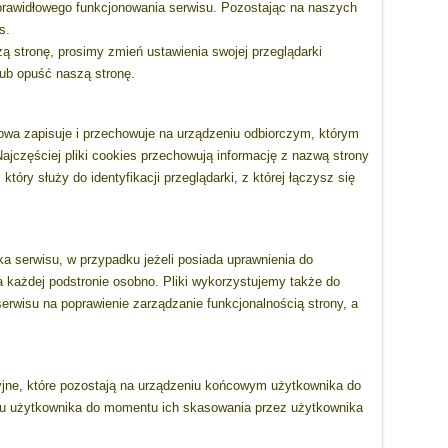
 prawidłowego funkcjonowania serwisu. Pozostając na naszych
s.
ą stronę, prosimy zmień ustawienia swojej przeglądarki
lub opuść naszą stronę.
etowa zapisuje i przechowuje na urządzeniu odbiorczym, którym
ajczęściej pliki cookies przechowują informację z nazwą strony
tóry służy do identyfikacji przeglądarki, z której łączysz się
ka serwisu, w przypadku jeżeli posiada uprawnienia do
na każdej podstronie osobno. Pliki wykorzystujemy także do
serwisu na poprawienie zarządzanie funkcjonalnością strony, a
yjne, które pozostają na urządzeniu końcowym użytkownika do
eniu użytkownika do momentu ich skasowania przez użytkownika